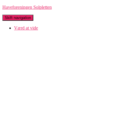
Haveforeningen Solpletten
Skift navigation
Værd at vide