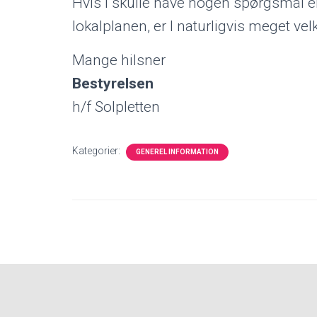
Hvis I skulle have nogen spørgsmål e
lokalplanen, er I naturligvis meget velk
Mange hilsner
Bestyrelsen
h/f Solpletten
Kategorier:
GENEREL INFORMATION