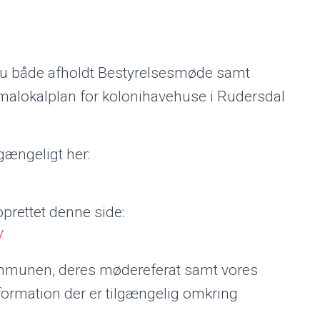
r nu både afholdt Bestyrelsesmøde samt
alokalplan for kolonihavehuse i Rudersdal
gængeligt her:
oprettet denne side:
/
kommunen, deres mødereferat samt vores
information der er tilgængelig omkring