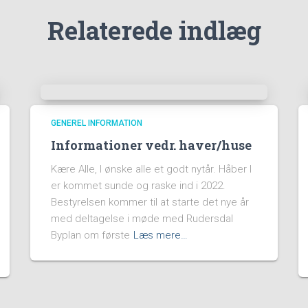
Relaterede indlæg
GENEREL INFORMATION
Informationer vedr. haver/huse
Kære Alle, I ønske alle et godt nytår. Håber I
er kommet sunde og raske ind i 2022.
Bestyrelsen kommer til at starte det nye år
med deltagelse i møde med Rudersdal
Byplan om første
Læs mere…