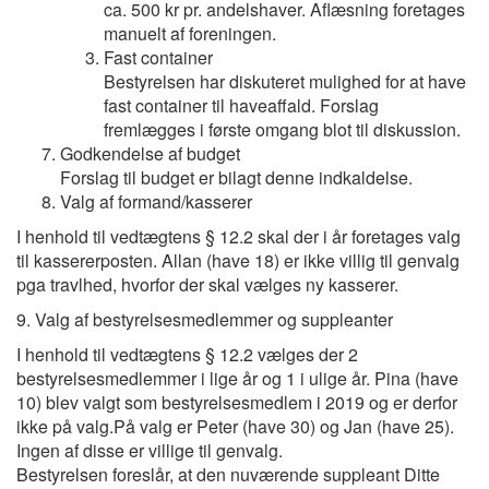
ca. 500 kr pr. andelshaver. Aflæsning foretages
manuelt af foreningen.
Fast container
Bestyrelsen har diskuteret mulighed for at have
fast container til haveaffald. Forslag
fremlægges i første omgang blot til diskussion.
Godkendelse af budget
Forslag til budget er bilagt denne indkaldelse.
Valg af formand/kasserer
I henhold til vedtægtens § 12.2 skal der i år foretages valg
til kassererposten. Allan (have 18) er ikke villig til genvalg
pga travlhed, hvorfor der skal vælges ny kasserer.
9. Valg af bestyrelsesmedlemmer og suppleanter
I henhold til vedtægtens § 12.2 vælges der 2
bestyrelsesmedlemmer i lige år og 1 i ulige år. Pina (have
10) blev valgt som bestyrelsesmedlem i 2019 og er derfor
ikke på valg.På valg er Peter (have 30) og Jan (have 25).
Ingen af disse er villige til genvalg.
Bestyrelsen foreslår, at den nuværende suppleant Ditte